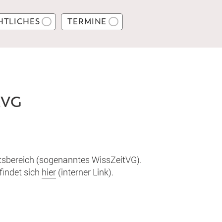
HTLICHES
TERMINE
tVG
tsbereich (sogenanntes WissZeitVG).
findet sich
hier
(interner Link).