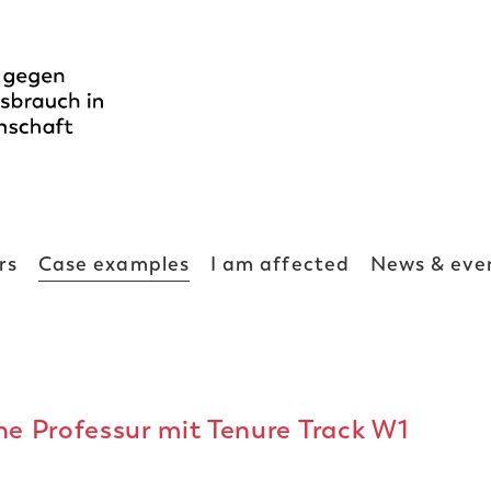
rs
Case examples
I am affected
News & eve
ne Professur mit Tenure Track W1